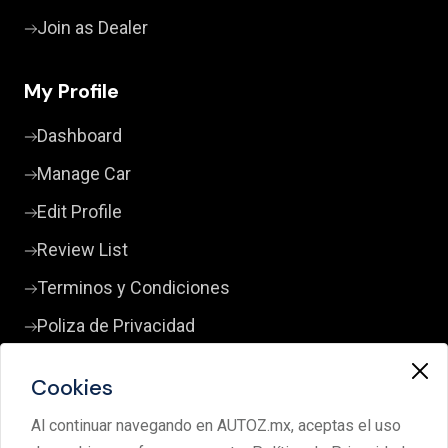
Join as Dealer
My Profile
Dashboard
Manage Car
Edit Profile
Review List
Terminos y Condiciones
Poliza de Privacidad
Cookies
Contact Us
Al continuar navegando en AUTOZ.mx, aceptas el uso
+52 33 3380 0598