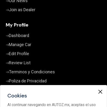
Our News
Join as Dealer
My Profile
Dashboard
Manage Car
Edit Profile
Review List
Terminos y Condiciones
Poliza de Privacidad
Cookies
Contact Us
Al continuar navegando en AUTOZ.mx, aceptas el uso
+52 33 3380 0598