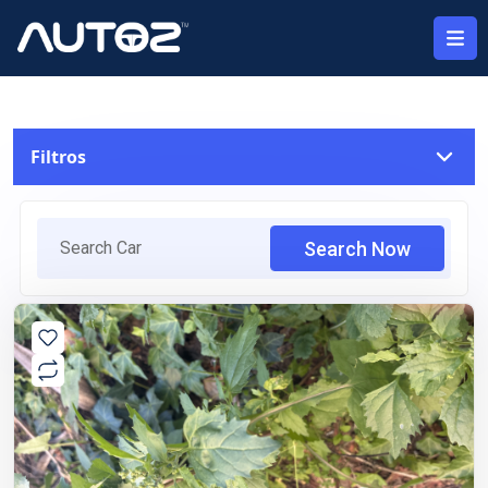
Filtros
Location
Search Now
Select Brand
Buick