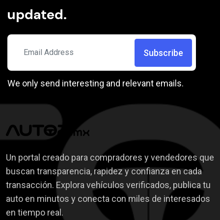
Paquete de Lujo
Mercedes Benz
updated.
Camara de Reversa
Nissan
Conexión USB
Porsche
Sistema de Navegacion
Subscribe
Renault
Search Here
Paquete Deportivo
SEAT
We only send interesting and relevant emails.
Subaru
Tesla
Toyota
Volkswagen
Zacua
Un portal creado para compradores y vendedores que
Volvo
buscan transparencia, rapidez y confianza en cada
Chevrolet
transacción. Explora vehículos verificados, publica tu
auto en minutos y conecta con miles de interesados
en tiempo real.