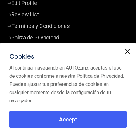
Edit Profile
Review List
Terminos y Condiciones
Poliza de Privacidad
Cookies
Contact Us
Al continuar navegando en AUTOZ.mx, aceptas el uso
+52 33 3380 0598
de cookies conforme a nuestra Política de Privacidad.
clientes@autoz.mx
Puedes ajustar tus preferencias de cookies en
cualquier momento desde la configuración de tu
Av. Lorenzo Barcelata 4299 Los Pinos Campestre
navegador.
45239 Zapopan Jalisco
Accept