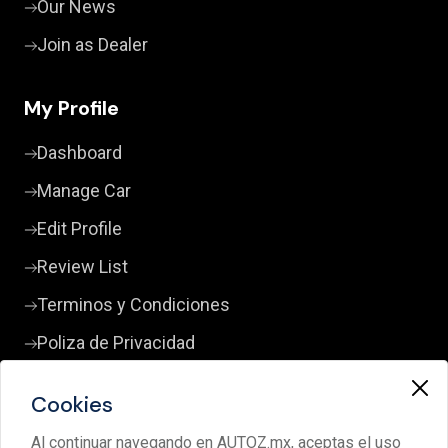
Our News
Join as Dealer
My Profile
Dashboard
Manage Car
Edit Profile
Review List
Terminos y Condiciones
Poliza de Privacidad
Cookies
Contact Us
Al continuar navegando en AUTOZ.mx, aceptas el uso