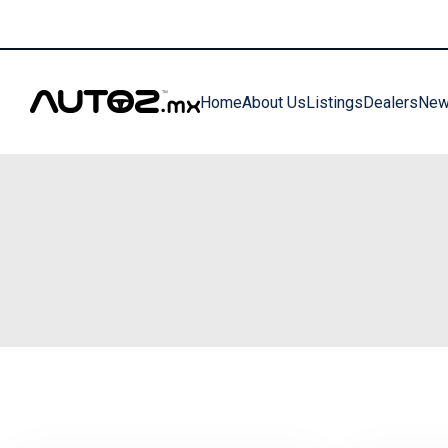
clientes@autoz.mx
+52 33 3380 0598
Home
About Us
Listings
Dealers
Ne