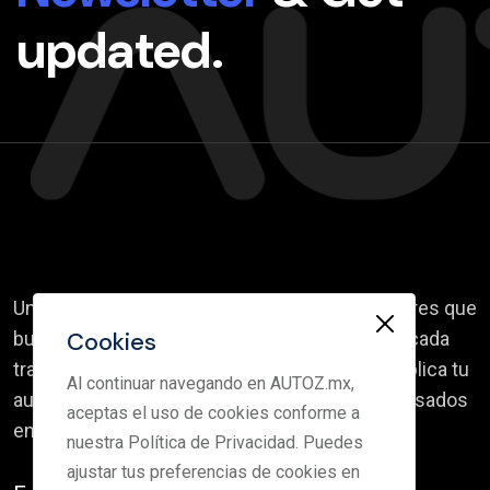
updated.
Un portal creado para compradores y vendedores que
Cookies
buscan transparencia, rapidez y confianza en cada
transacción. Explora vehículos verificados, publica tu
Al continuar navegando en AUTOZ.mx,
auto en minutos y conecta con miles de interesados
aceptas el uso de cookies conforme a
en tiempo real.
nuestra Política de Privacidad. Puedes
ajustar tus preferencias de cookies en