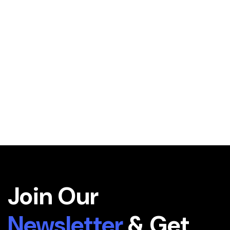
Join Our
Newsletter
& Get